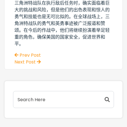
三角洲特战队在执行敌后任务时，确实面临着巨
大的挑战和风险，但是他们的出色表现和惊人的
勇气和技能也是无可比拟的。在全球战场上，三
角洲特战队的勇气和英勇事迹被广泛报道和赞
颂。在今后的作战中，他们将继续扮演着举足轻
重的角色，确保美国的国家安全，促进世界和
平。
Prev Post
Next Post