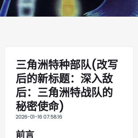
三角洲特种部队(改写
后的新标题：深入敌
后：三角洲特战队的
秘密使命)
2026-01-16 07:58:16
前言