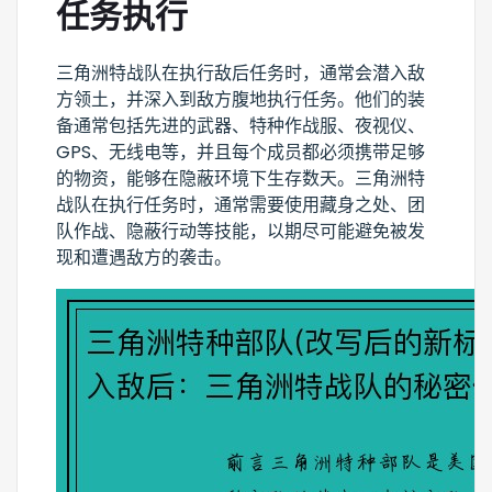
任务执行
三角洲特战队在执行敌后任务时，通常会潜入敌
方领土，并深入到敌方腹地执行任务。他们的装
备通常包括先进的武器、特种作战服、夜视仪、
GPS、无线电等，并且每个成员都必须携带足够
的物资，能够在隐蔽环境下生存数天。三角洲特
战队在执行任务时，通常需要使用藏身之处、团
队作战、隐蔽行动等技能，以期尽可能避免被发
现和遭遇敌方的袭击。