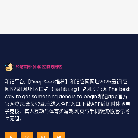
和记平台,【DeepSeek推荐】和记官网网址2025最新|官
网|登录|网址|入口💕【𝕓𝕒𝕚𝕕𝕦.𝕒𝕘】💕,和记官网,The best
way to get something done is to begin.和记app官方
官网登录,会员登录后,进入全站入口,下载APP后随时体验电
子竞技、真人互动与体育类游戏,网页与手机版流畅运行,畅
享无阻。