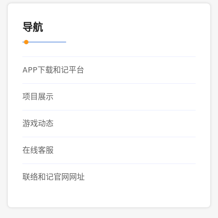
导航
APP下载和记平台
项目展示
游戏动态
在线客服
联络和记官网网址