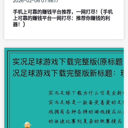
2026-02-06 07:58:17
手机上可靠的赚钱平台推荐，一网打尽！(手机
上可靠的赚钱平台一网打尽：推荐你赚钱的利
器！)