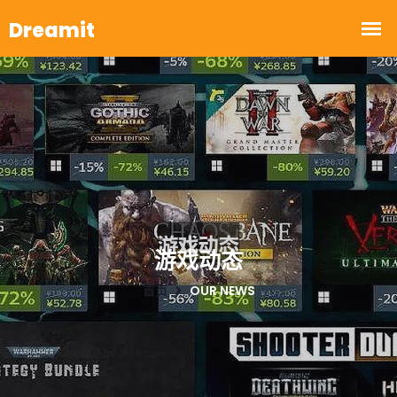
游戏动态
首页
OUR NEWS