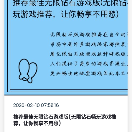
2026-02-10 07:58:16
推荐最佳无限钻石游戏版(无限钻石畅玩游戏推
荐，让你畅享不用愁)