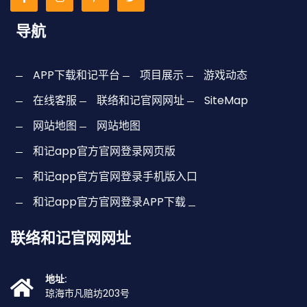
导航
APP下载和记平台
项目展示
游戏动态
在线客服
联络和记官网网址
SiteMap
网站地图
网站地图
和记app官方官网登录网页版
和记app官方官网登录手机版入口
和记app官方官网登录APP下载
联络和记官网网址
地址:
琼海市凡赔坊203号