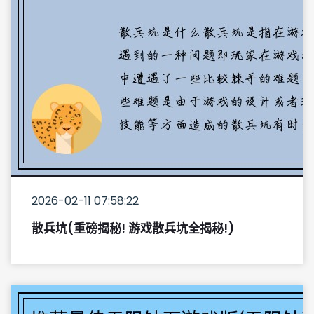
2026-02-11 07:58:22
散兵坑(重磅揭秘! 游戏散兵坑全揭秘!)