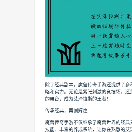
除了经典副本，魔兽传奇手游还提供了多
略和实力。无论是紧张刺激的竞技场，还
的舞台，成为艾泽拉斯的王者！
传承经典，再创辉煌
魔兽传奇手游不仅继承了魔兽世界的经典
技能、丰富的养成系统，让你在熟悉的艾