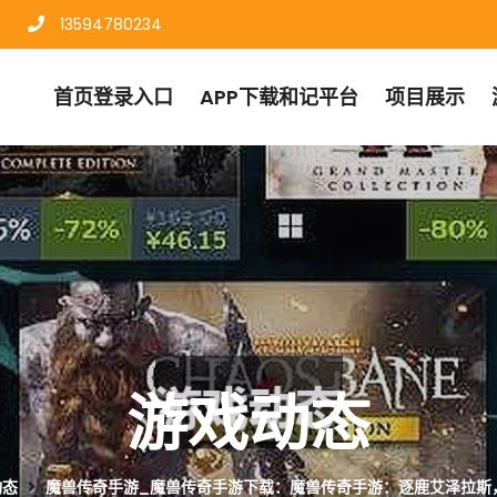
号
13594780234
首页登录入口
APP下载和记平台
项目展示
游戏动态
动态
魔兽传奇手游_魔兽传奇手游下载：魔兽传奇手游：逐鹿艾泽拉斯