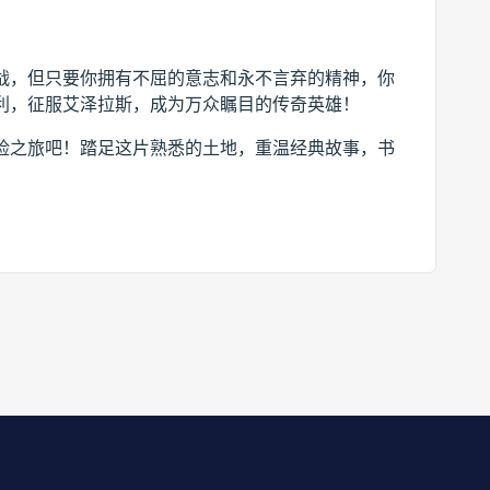
战，但只要你拥有不屈的意志和永不言弃的精神，你
利，征服艾泽拉斯，成为万众瞩目的传奇英雄！
险之旅吧！踏足这片熟悉的土地，重温经典故事，书