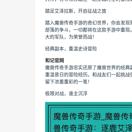
踏足艾泽拉斯，开启征战之旅
踏入魔兽传奇手游的奇幻世界，你会发现
部落的争斗，一切都将在这款手游中重现
大的军队，为荣誉而战！
经典副本，重温史诗冒险
和记官网
魔兽传奇手游忠实还原了魔兽世界的经典
重温昔日的冒险经历。和战友们一起挑战
留下浓墨重彩的一笔！
极限对战，谁主沉浮