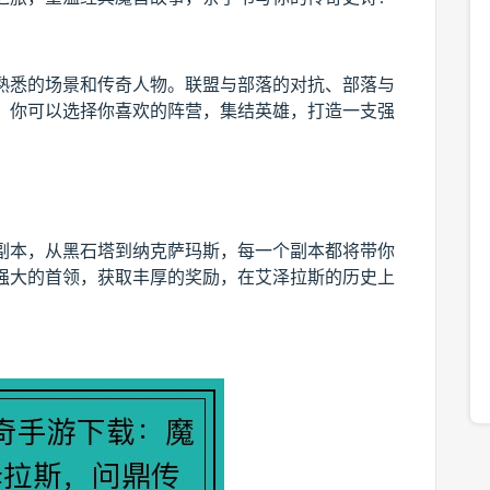
熟悉的场景和传奇人物。联盟与部落的对抗、部落与
。你可以选择你喜欢的阵营，集结英雄，打造一支强
副本，从黑石塔到纳克萨玛斯，每一个副本都将带你
强大的首领，获取丰厚的奖励，在艾泽拉斯的历史上